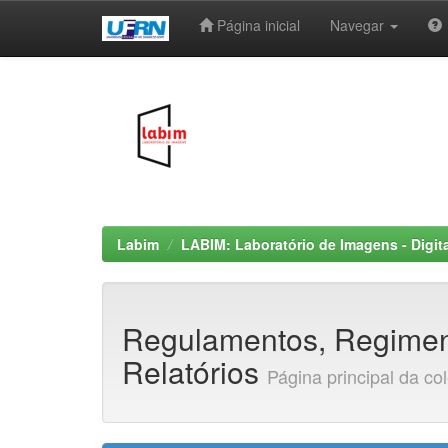
Página inicial
Navegar
Skip
navigation
Labim
LABIM: Laboratório de Imagens - Digit
Regulamentos, Regimen
Relatórios
Página principal da co