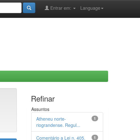
Entrar em:
Language
Refinar
Assuntos
Atheneu norte-
1
riograndense. Regul...
Comentário a Lei n. 405.
1