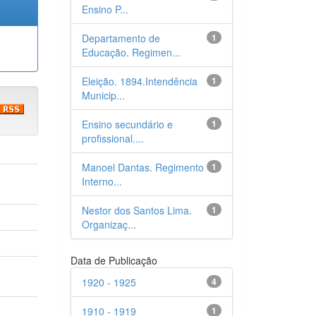
Ensino P...
Departamento de
1
Educação. Regimen...
Eleição. 1894.Intendência
1
Municip...
Ensino secundário e
1
profissional....
Manoel Dantas. Regimento
1
Interno...
Nestor dos Santos Lima.
1
Organizaç...
Data de Publicação
1920 - 1925
4
1910 - 1919
1