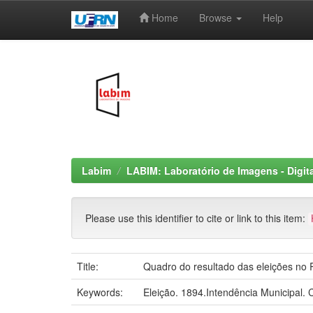
Home
Browse
Help
Skip
navigation
Labim
LABIM: Laboratório de Imagens - Digit
Please use this identifier to cite or link to this item:
Title:
Quadro do resultado das eleições no
Keywords:
Eleição. 1894.Intendência Municipal.