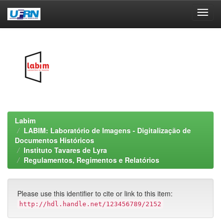
Skip
navigation
Labim
LABIM: Laboratório de Imagens - Digitalização de
Documentos Históricos
Instituto Tavares de Lyra
Regulamentos, Regimentos e Relatórios
Please use this identifier to cite or link to this item:
http://hdl.handle.net/123456789/2152