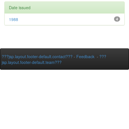
Date issued
1988
4
???jsp.layout.footer-default.contact???
-
Feedback
-
???
jsp.layout.footer-default.team???