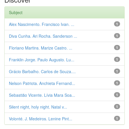
Subject
Alex Nascimento. Francisco Ivan. ...
1
Diva Cunha. Ari Rocha. Sanderson ...
1
Floriano Martins. Marize Castro. ...
1
Franklin Jorge. Paulo Augusto. Lu...
1
Grácio Barbalho. Carlos de Souza....
1
Nelson Patriota. Anchieta Fernand...
1
Sebastião Vicente. Lívia Mara Soa...
1
Silent night, holy night. Natal v...
1
Volonté. J. Medeiros. Lenine Pint...
1