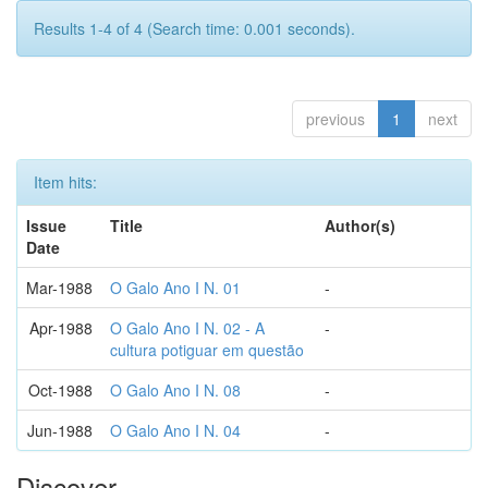
Results 1-4 of 4 (Search time: 0.001 seconds).
previous
1
next
Item hits:
Issue
Title
Author(s)
Date
Mar-1988
O Galo Ano I N. 01
-
Apr-1988
O Galo Ano I N. 02 - A
-
cultura potiguar em questão
Oct-1988
O Galo Ano I N. 08
-
Jun-1988
O Galo Ano I N. 04
-
Discover