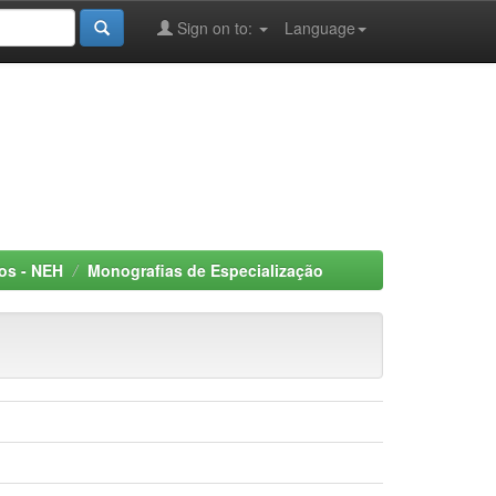
Sign on to:
Language
os - NEH
Monografias de Especialização