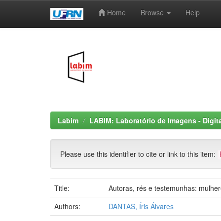
Home
Browse
Help
Skip
navigation
Labim
LABIM: Laboratório de Imagens - Digit
Please use this identifier to cite or link to this item:
Title:
Autoras, rés e testemunhas: mulhe
Authors:
DANTAS, Íris Álvares