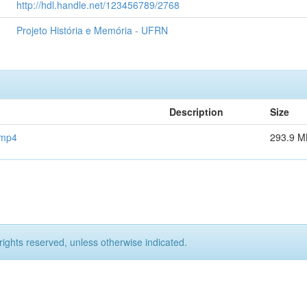
http://hdl.handle.net/123456789/2768
Projeto História e Memória - UFRN
Description
Size
.mp4
293.9 M
rights reserved, unless otherwise indicated.