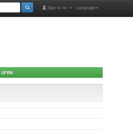
Sign on to:
Language
 - UFRN