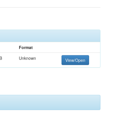
Format
B
Unknown
View/Open