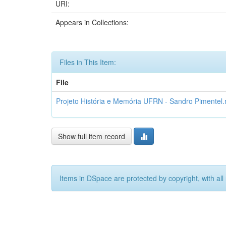
URI:
Appears in Collections:
Files in This Item:
File
Projeto História e Memória UFRN - Sandro Pimentel
Show full item record
Items in DSpace are protected by copyright, with all 