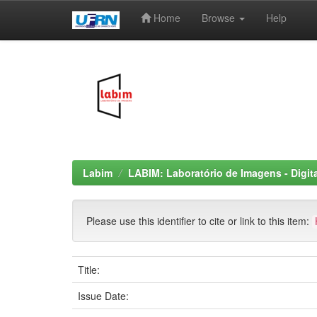
Home
Browse
Help
Skip
navigation
Labim
LABIM: Laboratório de Imagens - Digit
Please use this identifier to cite or link to this item:
Title:
Issue Date: