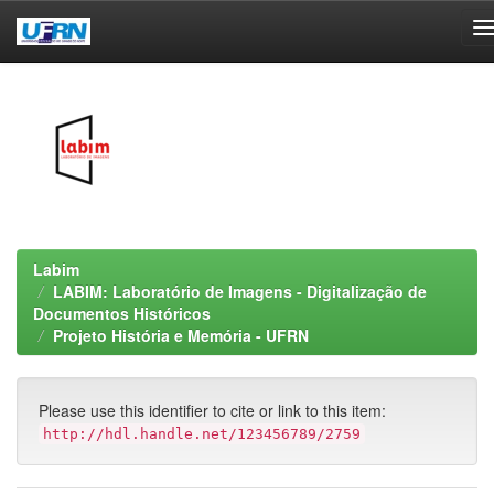
Skip
navigation
Labim
LABIM: Laboratório de Imagens - Digitalização de
Documentos Históricos
Projeto História e Memória - UFRN
Please use this identifier to cite or link to this item:
http://hdl.handle.net/123456789/2759