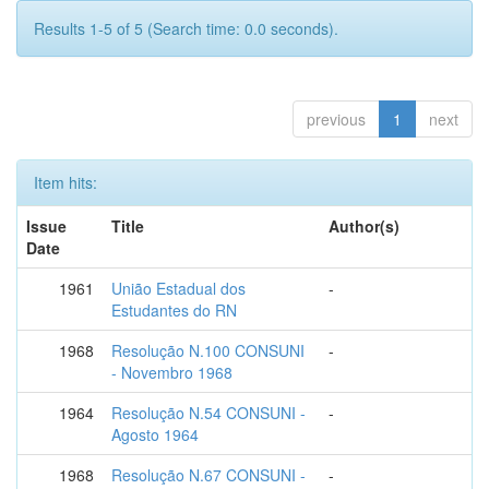
Results 1-5 of 5 (Search time: 0.0 seconds).
previous
1
next
Item hits:
Issue
Title
Author(s)
Date
1961
União Estadual dos
-
Estudantes do RN
1968
Resolução N.100 CONSUNI
-
- Novembro 1968
1964
Resolução N.54 CONSUNI -
-
Agosto 1964
1968
Resolução N.67 CONSUNI -
-