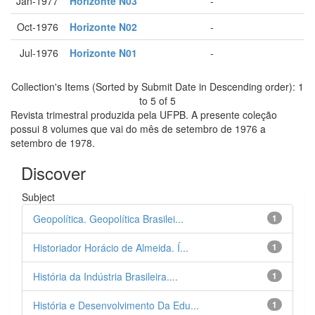
Jan-1977
Horizonte N03
-
Oct-1976
Horizonte N02
-
Jul-1976
Horizonte N01
-
Collection's Items (Sorted by Submit Date in Descending order): 1
to 5 of 5
Revista trimestral produzida pela UFPB. A presente coleção
possui 8 volumes que vai do mês de setembro de 1976 a
setembro de 1978.
Discover
Subject
Geopolítica. Geopolítica Brasilei...
1
Historiador Horácio de Almeida. Í...
1
História da Indústria Brasileira....
1
História e Desenvolvimento Da Edu...
1