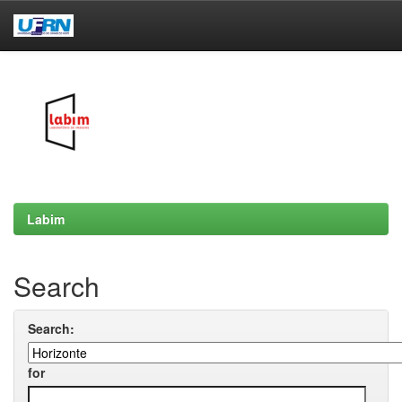
Skip
navigation
Labim
Search
Search:
for