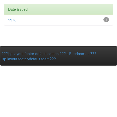
Date issued
1976
1
???jsp.layout.footer-default.contact???
-
Feedback
-
???
jsp.layout.footer-default.team???