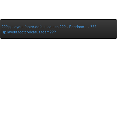
???jsp.layout.footer-default.contact???
-
Feedback
-
???
jsp.layout.footer-default.team???