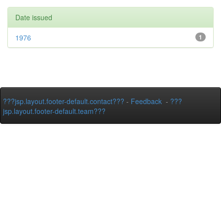
Date issued
1976
1
???jsp.layout.footer-default.contact???
-
Feedback
-
???
jsp.layout.footer-default.team???