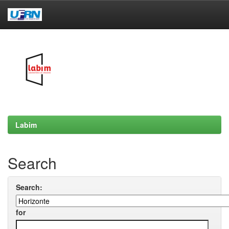
Skip
navigation
Labim
Search
Search:
for