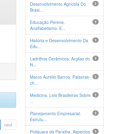
Desenvolvimento Agrícola Do
1
Brasi...
Educação Perene.
1
Analfabetismo. E...
História e Desenvolvimento Da
1
Edu...
Ladrilhos Cerâmicos. Argilas do
1
N...
Marco Aurélio Barros. Palavras-
1
ch...
Medicina. Leis Brasileiras Sobre
1
...
Planejamento Empresarial.
1
Estrutu...
next
Potiguara da Paraíba. Aspectos
1