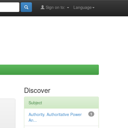
Sign on to:
Language
Discover
Subject
Authority. Authoritative Power
1
An...