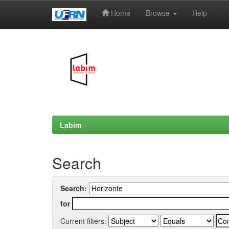
Home
Browse
Help
Skip
navigation
Labim
Search
Search:
for
Current filters: