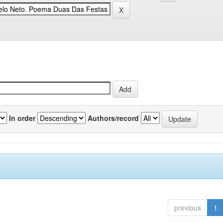
In order
Authors/record
previous
1