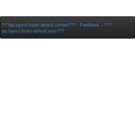
???jsp.layout.footer-default.contact???
-
Feedback
-
???
jsp.layout.footer-default.team???