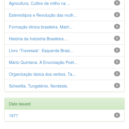
Agricultura. Cultivo de milho na ...
1
Estereótipos e Revolução das mulh...
1
Formação étnica brasileira. Matri...
1
História da Indústria Brasileira....
1
Livro “Travessia”. Esquerda Brasi...
1
Mário Quintana. A Enunciação Poét...
1
Organização táxica dos verbos. Ta...
1
Scheelita. Tungstênio. Nordeste.
1
Date issued
1977
1