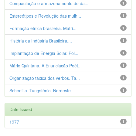
Compactação e armazenamento de da...
1
Estereótipos e Revolução das mulh...
1
Formação étnica brasileira. Matri...
1
História da Indústria Brasileira....
1
Implantação de Energia Solar. Pol...
1
Mário Quintana. A Enunciação Poét...
1
Organização táxica dos verbos. Ta...
1
Scheelita. Tungstênio. Nordeste.
1
Date issued
1977
1