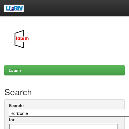
Skip
navigation
Labim
Search
Search:
for