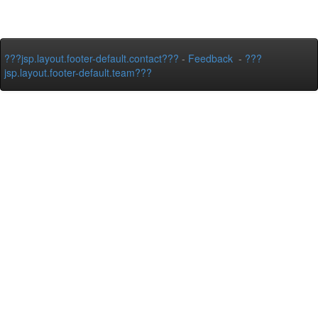
???jsp.layout.footer-default.contact???
-
Feedback
-
???
jsp.layout.footer-default.team???