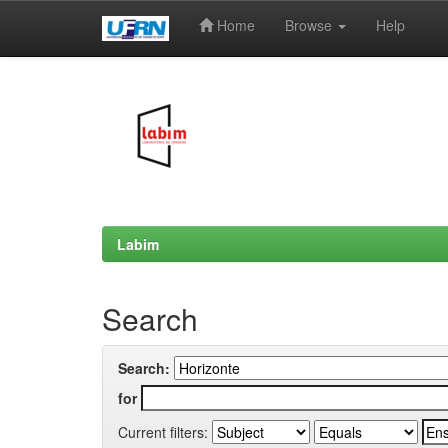
Home
Browse
Help
Skip
navigation
Labim
Search
Search:
for
Current filters: