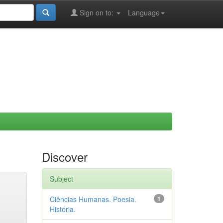
Sign on to:
Language
Discover
Subject
Ciências Humanas. Poesia.
1
História.