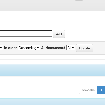
In order
Authors/record
previous
1