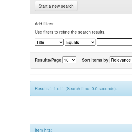
Start a new search
Add filters:
Use filters to refine the search results.
Results/Page
|
Sort items by
Results 1-1 of 1 (Search time: 0.0 seconds).
Item hits: