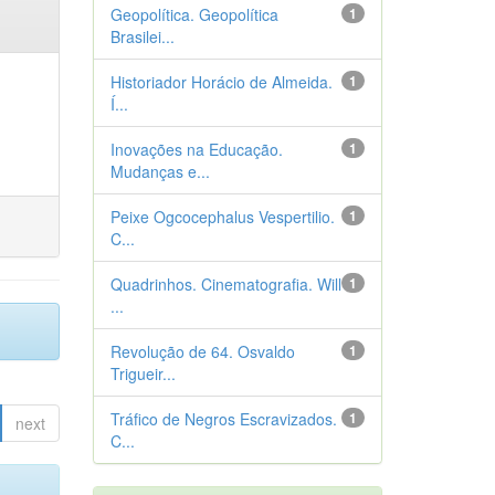
Geopolítica. Geopolítica
1
Brasilei...
Historiador Horácio de Almeida.
1
Í...
Inovações na Educação.
1
Mudanças e...
Peixe Ogcocephalus Vespertilio.
1
C...
Quadrinhos. Cinematografia. Will
1
...
Revolução de 64. Osvaldo
1
Trigueir...
Tráfico de Negros Escravizados.
1
next
C...