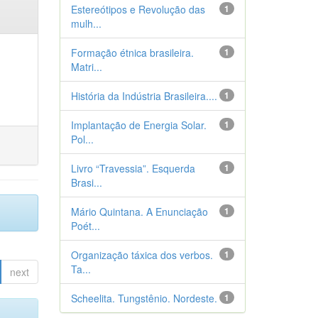
Estereótipos e Revolução das
1
mulh...
Formação étnica brasileira.
1
Matri...
História da Indústria Brasileira....
1
Implantação de Energia Solar.
1
Pol...
Livro “Travessia”. Esquerda
1
Brasi...
Mário Quintana. A Enunciação
1
Poét...
Organização táxica dos verbos.
1
Ta...
next
Scheelita. Tungstênio. Nordeste.
1