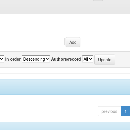
In order
Authors/record
previous
1