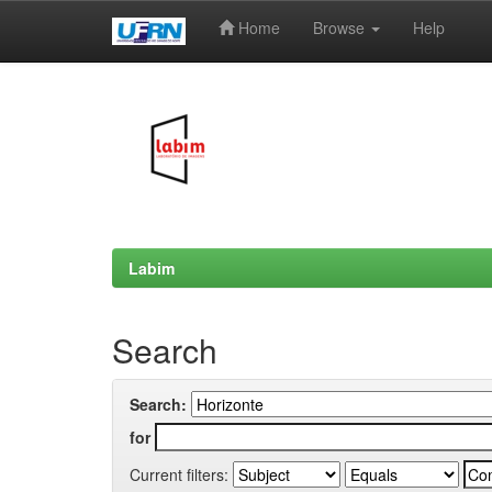
Home
Browse
Help
Skip
navigation
Labim
Search
Search:
for
Current filters: