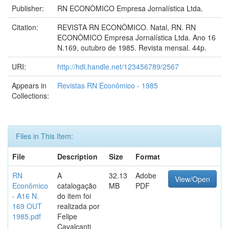
Publisher:
RN ECONÔMICO Empresa Jornalística Ltda.
Citation:
REVISTA RN ECONÔMICO. Natal, RN. RN
ECONÔMICO Empresa Jornalística Ltda. Ano 16
N.169, outubro de 1985. Revista mensal. 44p.
URI:
http://hdl.handle.net/123456789/2567
Appears in
Revistas RN Econômico - 1985
Collections:
Files in This Item:
File
Description
Size
Format
RN
A
32.13
Adobe
View/Open
Econômico
catalogação
MB
PDF
- A16 N.
do item foi
169 OUT
realizada por
1985.pdf
Felipe
Cavalcanti