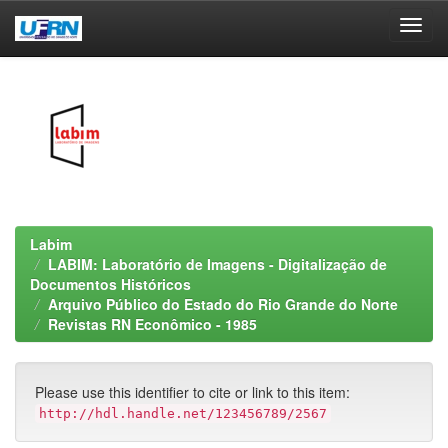
Skip
navigation
Labim
LABIM: Laboratório de Imagens - Digitalização de
Documentos Históricos
Arquivo Público do Estado do Rio Grande do Norte
Revistas RN Econômico - 1985
Please use this identifier to cite or link to this item:
http://hdl.handle.net/123456789/2567