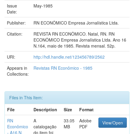
Issue
May-1985
Date:
Publisher:
RN ECONÔMICO Empresa Jornalística Ltda.
Citation:
REVISTA RN ECONÔMICO. Natal, RN. RN
ECONÔMICO Empresa Jornalística Ltda. Ano 16
N.164, maio de 1985. Revista mensal. 52p.
URI:
http://hdl.handle.net/123456789/2562
Appears in
Revistas RN Econômico - 1985
Collections:
Files in This Item:
File
Description
Size
Format
RN
A
33.05
Adobe
View/Open
Econômico
catalogação
MB
PDF
- A16 N.
do item foi