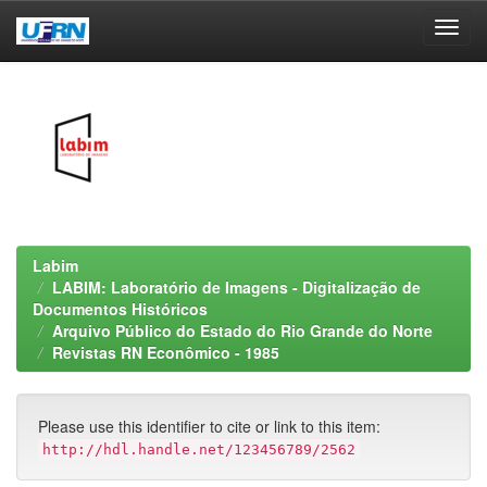
Skip
navigation
Labim
LABIM: Laboratório de Imagens - Digitalização de
Documentos Históricos
Arquivo Público do Estado do Rio Grande do Norte
Revistas RN Econômico - 1985
Please use this identifier to cite or link to this item:
http://hdl.handle.net/123456789/2562