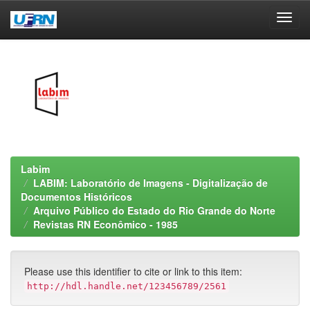
Skip
navigation
Labim
LABIM: Laboratório de Imagens - Digitalização de
Documentos Históricos
Arquivo Público do Estado do Rio Grande do Norte
Revistas RN Econômico - 1985
Please use this identifier to cite or link to this item:
http://hdl.handle.net/123456789/2561