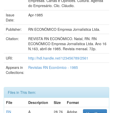
Empresas. Cartas e Opiniões. Cultura. Agenda
do Empresário. Clic. Cláudio.
Issue
Apr-1985
Date:
Publisher:
RN ECONÔMICO Empresa Jornalística Ltda.
Citation:
REVISTA RN ECONÔMICO. Natal, RN. RN
ECONÔMICO Empresa Jornalística Ltda. Ano 16
N.163, abril de 1985. Revista mensal. 72p.
URI:
http://hdl.handle.net/123456789/2561
Appears in
Revistas RN Econômico - 1985
Collections:
Files in This Item:
File
Description
Size
Format
RN
A
28.76
Adobe