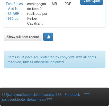
View/Open
Econômico
catalogação
MB
PDF
- A16 N.
do item foi
163 ABR
realizada por
1985.pdf
Felipe
Cavalcanti
Show full item record
Items in DSpace are protected by copyright, with all rights
reserved, unless otherwise indicated.
???jsp.layout.footer-default.contact???
-
Feedback
-
???
jsp.layout.footer-default.team???