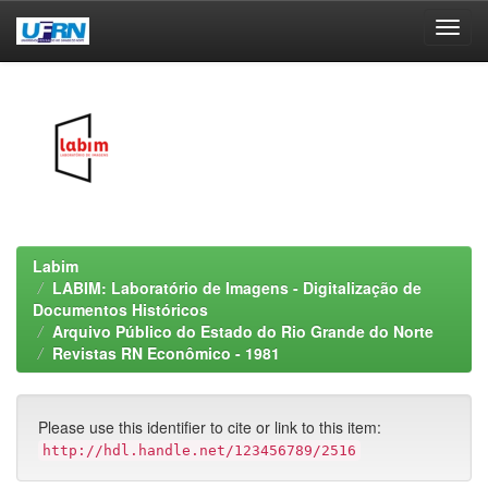
Skip
navigation
Labim
LABIM: Laboratório de Imagens - Digitalização de
Documentos Históricos
Arquivo Público do Estado do Rio Grande do Norte
Revistas RN Econômico - 1981
Please use this identifier to cite or link to this item:
http://hdl.handle.net/123456789/2516