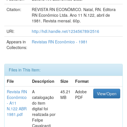
Citation:
REVISTA RN ECONÔMICO. Natal, RN. Editora
RN Econômico Ltda. Ano 11 N.122, abril de
1981. Revista mensal. 60p.
URI:
http://hdl.handle.net/123456789/2516
Appears in
Revistas RN Econômico - 1981
Collections:
Files in This Item:
File
Description
Size
Format
Revista RN
A
45.21
Adobe
View/Open
Econômico
catalogação
MB
PDF
- A11
do item
N.122 ABR
digital foi
1981.pdf
realizada por
Felipe
Cavalcanti