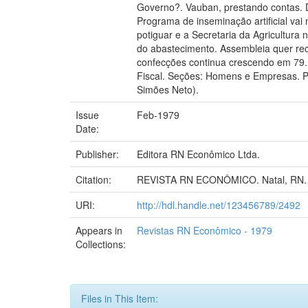
Governo?. Vauban, prestando contas. D
Programa de inseminação artificial va
potiguar e a Secretaria da Agricultur
do abastecimento. Assembleia quer re
confecções continua crescendo em 79. 
Fiscal. Seções: Homens e Empresas. Pá
Simões Neto).
Issue
Feb-1979
Date:
Publisher:
Editora RN Econômico Ltda.
Citation:
REVISTA RN ECONÔMICO. Natal, RN. Ed
URI:
http://hdl.handle.net/123456789/2492
Appears in
Revistas RN Econômico - 1979
Collections:
Files in This Item: