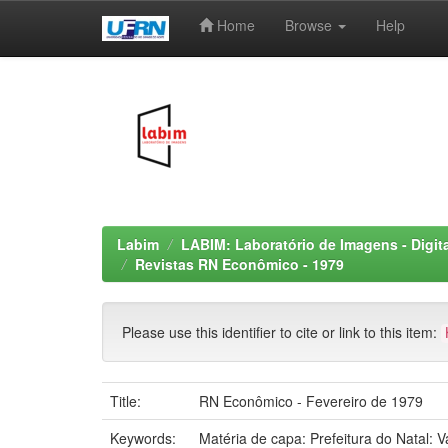
Home
Browse
Help
Skip
navigation
Labim
LABIM: Laboratório de Imagens - Digit
Revistas RN Econômico - 1979
Please use this identifier to cite or link to this item:
Title:
RN Econômico - Fevereiro de 1979
Keywords:
Matéria de capa: Prefeitura do Natal: V