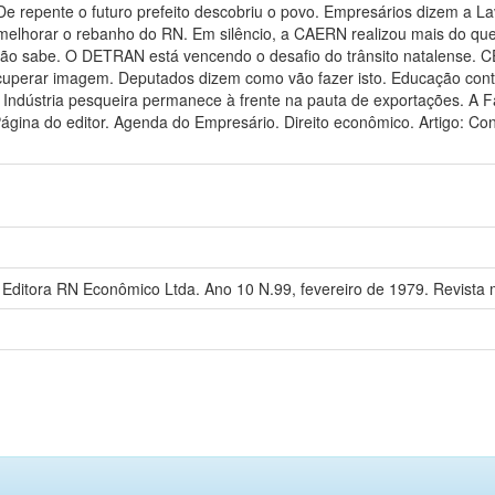
e repente o futuro prefeito descobriu o povo. Empresários dizem a L
i melhorar o rebanho do RN. Em silêncio, a CAERN realizou mais do qu
a não sabe. O DETRAN está vencendo o desafio do trânsito natalense. 
cuperar imagem. Deputados dizem como vão fazer isto. Educação cont
Indústria pesqueira permanece à frente na pauta de exportações. A F
gina do editor. Agenda do Empresário. Direito econômico. Artigo: Co
itora RN Econômico Ltda. Ano 10 N.99, fevereiro de 1979. Revista 