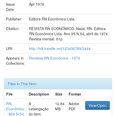
Issue
Apr-1974
Date:
Publisher:
Editora RN Econômico Ltda.
Citation:
REVISTA RN ECONÔMICO. Natal, RN. Editora
RN Econômico Ltda. Ano 05 N.54, abril de 1974.
Revista mensal. 61p.
URI:
http://hdl.handle.net/123456789/2444
Appears in
Revistas RN Econômico - 1974
Collections:
Files in This Item:
File
Description
Size
Format
RN
A
12.84
Adobe
View/Open
Econômico
catalogação
MB
PDF
- A05 N.54
do item