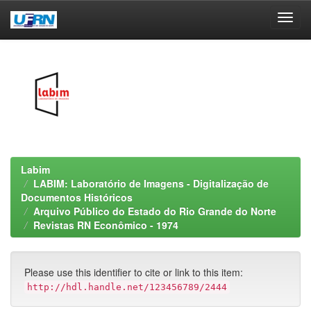
Skip
navigation
Labim
LABIM: Laboratório de Imagens - Digitalização de
Documentos Históricos
Arquivo Público do Estado do Rio Grande do Norte
Revistas RN Econômico - 1974
Please use this identifier to cite or link to this item:
http://hdl.handle.net/123456789/2444