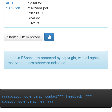
ABR
digital foi
1974.pdf
realizada por
Priscilla D.
Silva de
Oliveira
Show full item record
Items in DSpace are protected by copyright, with all rights
reserved, unless otherwise indicated.
???jsp.layout.footer-default.contact???
-
Feedback
-
???
jsp.layout.footer-default.team???