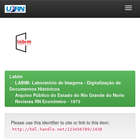
Skip
navigation
Labim
LABIM: Laboratório de Imagens - Digitalização de
Documentos Históricos
Arquivo Público do Estado do Rio Grande do Norte
Revistas RN Econômico - 1973
Please use this identifier to cite or link to this item:
http://hdl.handle.net/123456789/2438