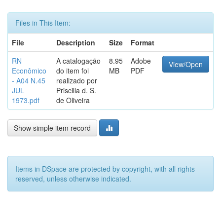
Files in This Item:
File
Description
Size
Format
RN
A catalogação
8.95
Adobe
View/Open
Econômico
do item foi
MB
PDF
- A04 N.45
realizado por
JUL
Priscilla d. S.
1973.pdf
de Oliveira
Show simple item record
Items in DSpace are protected by copyright, with all rights
reserved, unless otherwise indicated.