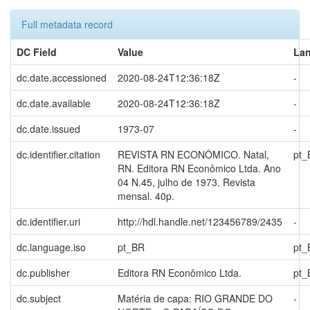
Full metadata record
DC Field
Value
La
dc.date.accessioned
2020-08-24T12:36:18Z
-
dc.date.available
2020-08-24T12:36:18Z
-
dc.date.issued
1973-07
-
dc.identifier.citation
REVISTA RN ECONÔMICO. Natal,
pt_
RN. Editora RN Econômico Ltda. Ano
04 N.45, julho de 1973. Revista
mensal. 40p.
dc.identifier.uri
http://hdl.handle.net/123456789/2435
-
dc.language.iso
pt_BR
pt_
dc.publisher
Editora RN Econômico Ltda.
pt_
dc.subject
Matéria de capa: RIO GRANDE DO
-