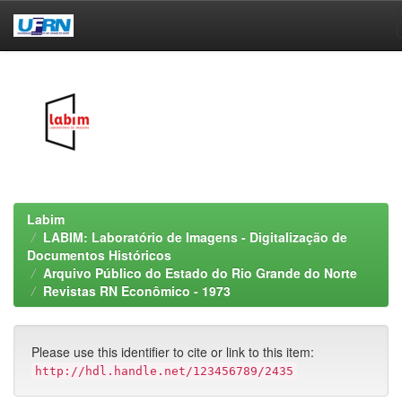
Skip
navigation
Labim
LABIM: Laboratório de Imagens - Digitalização de
Documentos Históricos
Arquivo Público do Estado do Rio Grande do Norte
Revistas RN Econômico - 1973
Please use this identifier to cite or link to this item:
http://hdl.handle.net/123456789/2435