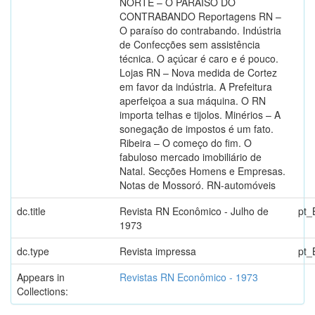
NORTE – O PARAÍSO DO
CONTRABANDO Reportagens RN –
O paraíso do contrabando. Indústria
de Confecções sem assistência
técnica. O açúcar é caro e é pouco.
Lojas RN – Nova medida de Cortez
em favor da indústria. A Prefeitura
aperfeiçoa a sua máquina. O RN
importa telhas e tijolos. Minérios – A
sonegação de impostos é um fato.
Ribeira – O começo do fim. O
fabuloso mercado imobiliário de
Natal. Secções Homens e Empresas.
Notas de Mossoró. RN-automóveis
dc.title
Revista RN Econômico - Julho de
pt_
1973
dc.type
Revista impressa
pt_
Appears in
Revistas RN Econômico - 1973
Collections: