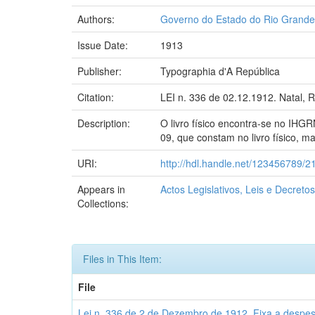
Authors:
Governo do Estado do Rio Grande
Issue Date:
1913
Publisher:
Typographia d'A República
Citation:
LEI n. 336 de 02.12.1912. Natal, 
Description:
O livro físico encontra-se no IHGR
09, que constam no livro físico, mas
URI:
http://hdl.handle.net/123456789/2
Appears in
Actos Legislativos, Leis e Decret
Collections:
Files in This Item:
File
Lei n. 336 de 2 de Dezembro de 1912. Fixa a despesa