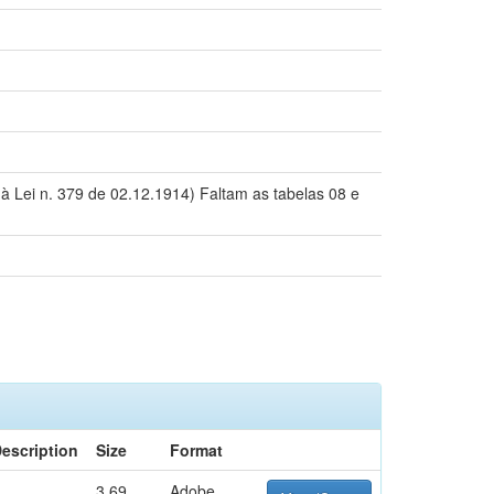
 à Lei n. 379 de 02.12.1914) Faltam as tabelas 08 e
escription
Size
Format
3.69
Adobe