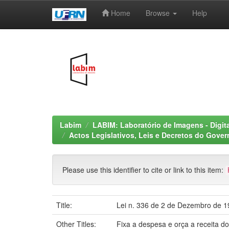
Home
Browse
Help
Skip
navigation
Labim
LABIM: Laboratório de Imagens - Digit
Actos Legislativos, Leis e Decretos do Gove
Please use this identifier to cite or link to this item:
Title:
Lei n. 336 de 2 de Dezembro de 
Other Titles:
Fixa a despesa e orça a receita do