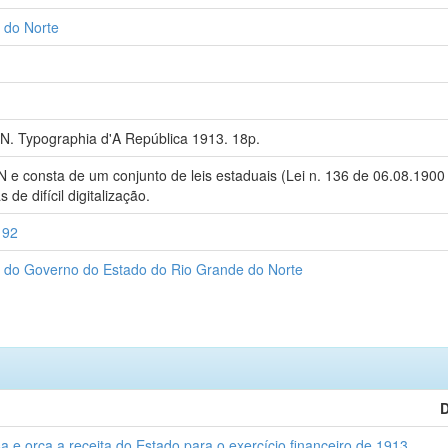
 do Norte
RN. Typographia d'A República 1913. 18p.
N e consta de um conjunto de leis estaduais (Lei n. 136 de 06.08.1900
 de difícil digitalização.
192
os do Governo do Estado do Rio Grande do Norte
D
 e orça a receita do Estado para o exercício financeiro de 1913.