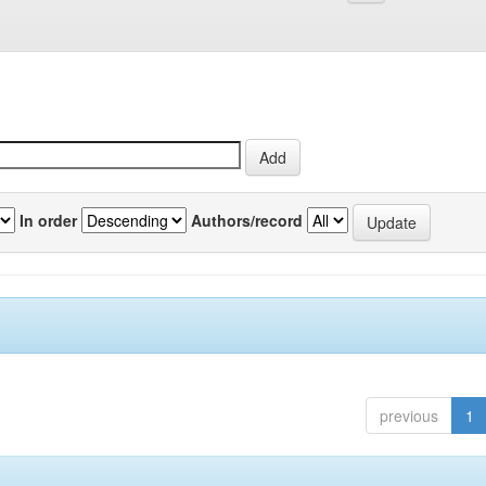
In order
Authors/record
previous
1