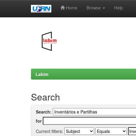
Home
Browse
Help
Skip
navigation
Labim
Search
Search:
for
Current filters: