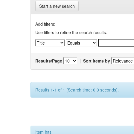
Start a new search
Add filters:
Use filters to refine the search results.
Results/Page
|
Sort items by
Results 1-1 of 1 (Search time: 0.0 seconds).
Item hits: