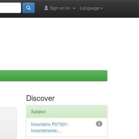
Sign on to:
Language
Discover
Subject
Inventário P07V01:
1
Inventariante:...