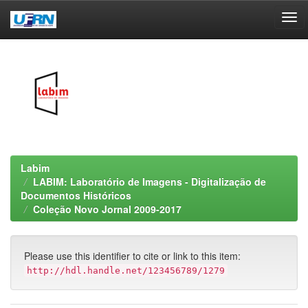
Skip
navigation
Labim
LABIM: Laboratório de Imagens - Digitalização de
Documentos Históricos
Coleção Novo Jornal 2009-2017
Please use this identifier to cite or link to this item:
http://hdl.handle.net/123456789/1279