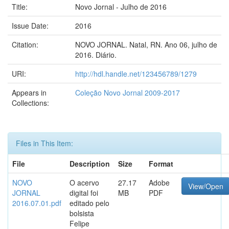
Title:
Novo Jornal - Julho de 2016
Issue Date:
2016
Citation:
NOVO JORNAL. Natal, RN. Ano 06, julho de
2016. Diário.
URI:
http://hdl.handle.net/123456789/1279
Appears in
Coleção Novo Jornal 2009-2017
Collections:
Files in This Item:
File
Description
Size
Format
NOVO
O acervo
27.17
Adobe
View/Open
JORNAL
digital foi
MB
PDF
2016.07.01.pdf
editado pelo
bolsista
Felipe