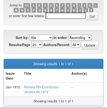
Jump to:
0-9
A
B
C
D
E
F
G
H
I
J
K
L
M
N
O
P
Q
R
S
T
U
V
W
X
Y
Z
or enter first few letters:
Sort by:
In order:
Results/Page
Authors/Record:
Showing results 1 to 1 of 1
Issue
Title
Author(s)
Date
Jan-1972
Revista RN Econômico -
-
Janeiro de 1972
Showing results 1 to 1 of 1