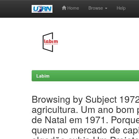
Home
Browse
Help
Skip
navigation
Labim
Browsing by Subject 197
agricultura. Um ano bom p
de Natal em 1971. Porqu
quem no mercado de capit