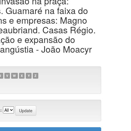
invasão na praça:
s. Guamaré na faixa do
ns e empresas: Magno
teaubriand. Casas Régio.
ação e expansão do
angústia - João Moacyr
U
V
W
X
Y
Z
: