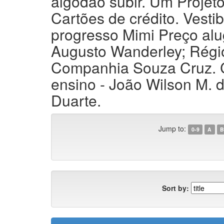
algodão subir. Um Proje
Cartões de crédito. Vesti
progresso Mimi Preço al
Augusto Wanderley; Régio
Companhia Souza Cruz. Co
ensino - João Wilson M. 
Duarte.
Jump to:
0-9
A
B
Sort by: