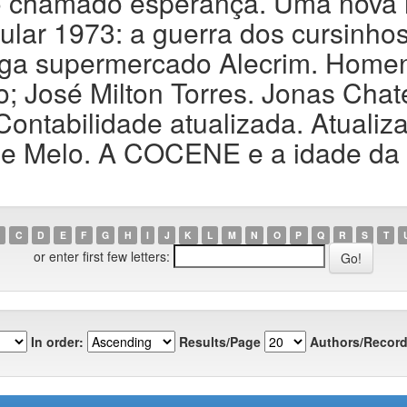
to chamado esperança. Uma nova 
bular 1973: a guerra dos cursinho
uga supermercado Alecrim. Home
; José Milton Torres. Jonas Cha
ntabilidade atualizada. Atualiz
de Melo. A COCENE e a idade da 
C
D
E
F
G
H
I
J
K
L
M
N
O
P
Q
R
S
T
or enter first few letters:
In order:
Results/Page
Authors/Record